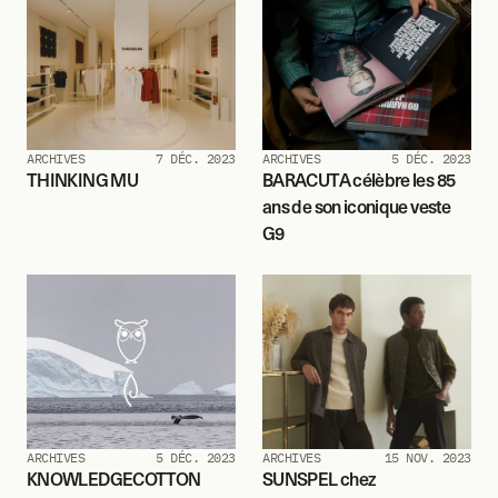
ARCHIVES
7 DÉC. 2023
ARCHIVES
5 DÉC. 2023
THINKING MU
BARACUTA célèbre les 85 
ans de son iconique veste 
G9
ARCHIVES
5 DÉC. 2023
ARCHIVES
15 NOV. 2023
KNOWLEDGECOTTON 
SUNSPEL chez 