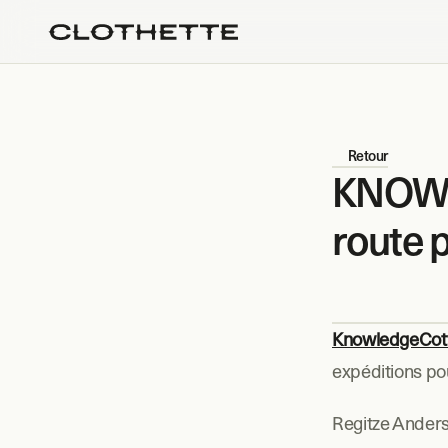
Retour
KNOWL
route p
KnowledgeCot
expéditions po
Regitze Anders