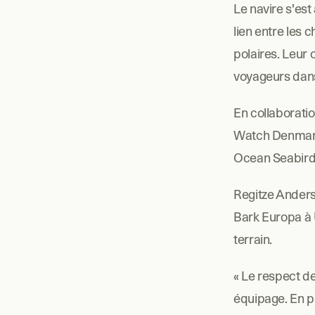
Le navire s'est
lien entre les 
polaires. Leur 
voyageurs dans
En collaborati
Watch Denmark 
Ocean Seabird 
Regitze Ander
Bark Europa à U
terrain.
« Le respect d
équipage. En pl