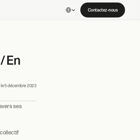
Select Language
Contactez-nous
En 
le 
5 décembre 2023
vers ses 
llectif 