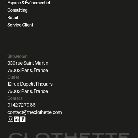
Espace & Événementiel
Consulting
Retail
Service Client
Showroom
339 rue Saint Martin
75003 Paris, France
Outlet
12 rue Dupetit Thouars
75003 Paris, France
Contact
01 42 72 70 86
contact@theclothette.com