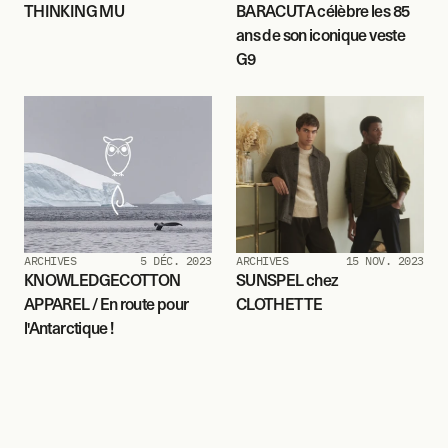
THINKING MU
BARACUTA célèbre les 85 
ans de son iconique veste 
G9
ARCHIVES
5 DÉC. 2023
ARCHIVES
15 NOV. 2023
KNOWLEDGECOTTON 
SUNSPEL chez 
APPAREL / En route pour 
CLOTHETTE
l'Antarctique !