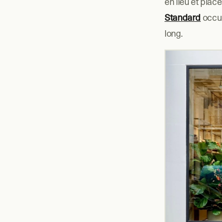
en lieu et pla
Standard
 occu
long.