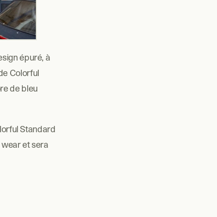
sign épuré, à 
e Colorful 
e de bleu 
lorful Standard 
 wear et sera 