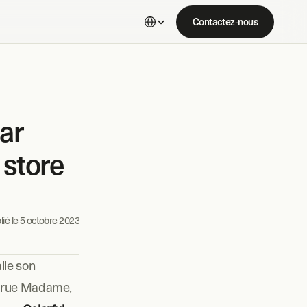
Select Language
Contactez-nous
r 
store 
ié le 
5 octobre 2023
le son 
9 rue Madame, 