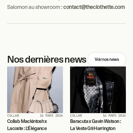
Salomon au showroom : 
contact@theclothette.com
Nos dernières news
Voir nos news
COLLAB
16 MARS 2026
COLLAB
16 MARS 2026
Collab Mackintosh x 
Baracuta x Gavin Watson : 
Lacoste : L'Élégance 
La Veste G9 Harrington 