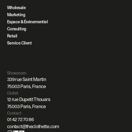
Wholesale
Marketing
Espace & Événementiel
Consulting
Retail
Service Client
Showroom
339 rue Saint Martin
75003 Paris, France
Outlet
12 rue Dupetit Thouars
75003 Paris, France
Contact
01 42 72 70 86
contact@theclothette.com