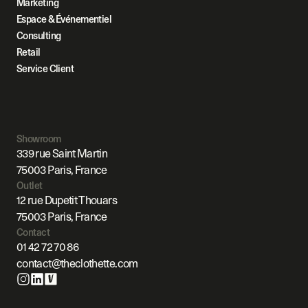
Marketing
Espace & Événementiel
Consulting
Retail
Service Client
Showroom
339 rue Saint Martin
75003 Paris, France
Outlet
12 rue Dupetit Thouars
75003 Paris, France
Contact
01 42 72 70 86
contact@theclothette.com