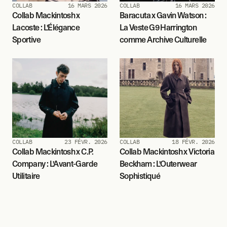
COLLAB
16 MARS 2026
COLLAB
16 MARS 2026
Collab Mackintosh x 
Baracuta x Gavin Watson : 
Lacoste : L'Élégance 
La Veste G9 Harrington 
Sportive
comme Archive Culturelle
COLLAB
23 FÉVR. 2026
COLLAB
18 FÉVR. 2026
Collab Mackintosh x C.P. 
Collab Mackintosh x Victoria 
Company : L'Avant-Garde 
Beckham : L'Outerwear 
Utilitaire
Sophistiqué