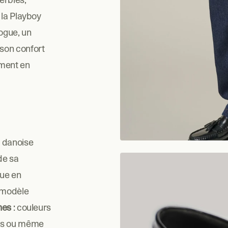
la Playboy 
gue, un 
son confort 
ment en 
 danoise 
de sa 
ue en 
 modèle 
nes
 : couleurs 
es ou même 