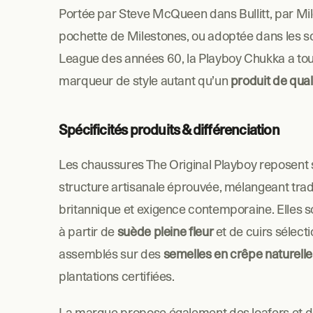
Portée par Steve McQueen dans Bullitt, par Mile
pochette de Milestones, ou adoptée dans les sc
League des années 60, la Playboy Chukka a touj
marqueur de style autant qu’un 
produit de qual
Spécificités produits & différenciation
Les chaussures The Original Playboy reposent s
structure artisanale éprouvée, mélangeant tradi
britannique et exigence contemporaine. Elles s
à partir de
 suède pleine fleur
 et de cuirs sélecti
assemblés sur des 
semelles en crêpe naturelle
plantations certifiées.
La marque propose également des loafers et de