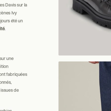
s Davis sur la 
ènes Ivy 
ours été un 
ité
.
ur une 
tion 
ont fabriquées 
onnés, 
 issues de 
rbies, 