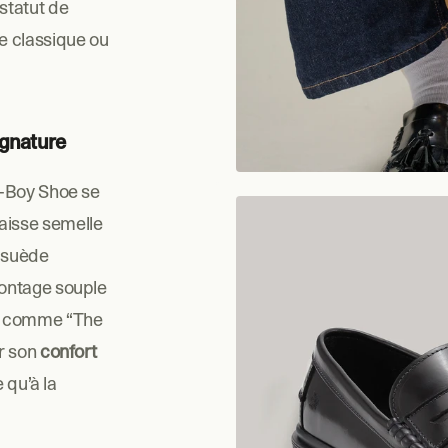
tatut de 
 classique ou 
ignature
-Boy Shoe se 
paisse semelle 
 suède 
ontage souple 
e comme “The 
r son 
confort
 qu’à la 